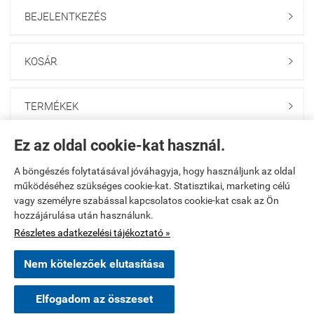
BEJELENTKEZÉS

KOSÁR

TERMÉKEK

Ez az oldal cookie-kat használ.
BANKKÁRTYÁS FIZETÉS

A böngészés folytatásával jóváhagyja, hogy használjunk az oldal
működéséhez szükséges cookie-kat. Statisztikai, marketing célú
Kezdőlap
|
Regisztráció
|
Kosár tartalma, megrendelés
|
vagy személyre szabással kapcsolatos cookie-kat csak az Ön
hozzájárulása után használunk.
Rendelési feltételek
|
Bemutatkozás
|
Elérhetőségek
|
Oldaltérkép
Részletes adatkezelési tájékoztató »
aruhaz.munkavedelem.bz -
Kling Munkavédelmi Kft.
-
ÁSZF
-
Adatkezelési
Nem kötelezőek elutasítása
tájékoztató
Elfogadom az összeset
Webáruház készítés
a StartÜzlettel.