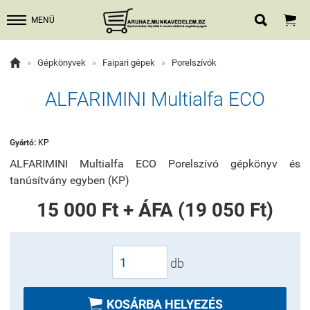


MENÜ

»
Gépkönyvek
»
Faipari gépek
»
Porelszívók
ALFARIMINI Multialfa ECO
Gyártó:
KP
ALFARIMINI Multialfa ECO Porelszívó gépkönyv és
tanúsítvány egyben (KP)
15 000 Ft + ÁFA (19 050 Ft)
db

KOSÁRBA HELYEZÉS