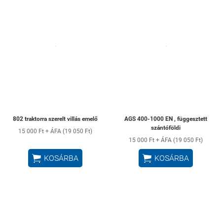
802 traktorra szerelt villás emelő
AGS 400-1000 EN , függesztett
szántóföldi
15 000 Ft + ÁFA (19 050 Ft)
15 000 Ft + ÁFA (19 050 Ft)


KOSÁRBA
KOSÁRBA