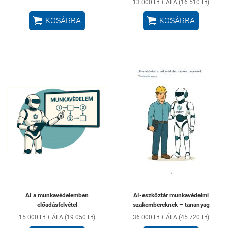
13 000 Ft + ÁFA (16 510 Ft)


KOSÁRBA
KOSÁRBA
AI a munkavédelemben
AI-eszköztár munkavédelmi
előadásfelvétel
szakembereknek – tananyag
15 000 Ft + ÁFA (19 050 Ft)
36 000 Ft + ÁFA (45 720 Ft)