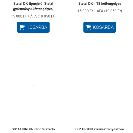
Stetzl DK típusjelű, Stetzl
Stetzl DK - 18 kéttengelyes
gyártmányú,kéttengelyes,
15 000 Ft + ÁFA (19 050 Ft)
15 000 Ft + ÁFA (19 050 Ft)


KOSÁRBA
KOSÁRBA
SIP SENATOR rendfelszedő
SIP ORION szervestrágyaszóró