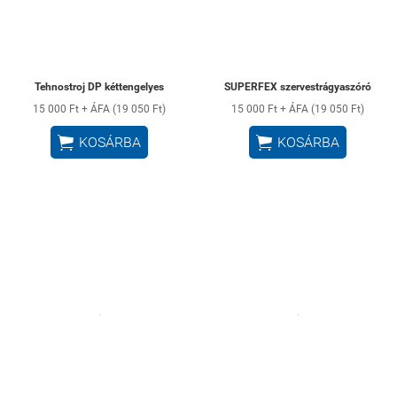
Tehnostroj DP kéttengelyes
SUPERFEX szervestrágyaszóró
15 000 Ft + ÁFA (19 050 Ft)
15 000 Ft + ÁFA (19 050 Ft)


KOSÁRBA
KOSÁRBA