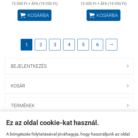
15 000 Ft + ÁFA (19 050 Ft)
15 000 Ft + ÁFA (19 050 Ft)


KOSÁRBA
KOSÁRBA
2
3
4
5
6
1

BEJELENTKEZÉS

KOSÁR

TERMÉKEK

Ez az oldal cookie-kat használ.
BANKKÁRTYÁS FIZETÉS

A böngészés folytatásával jóváhagyja, hogy használjunk az oldal