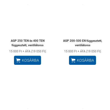
AGP 250 TEN és 400 TEN
AGP 200-500 EN függesztett,
függesztett, ventilátoros
ventilátoros
15 000 Ft + ÁFA (19 050 Ft)
15 000 Ft + ÁFA (19 050 Ft)


KOSÁRBA
KOSÁRBA