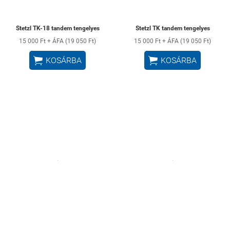
Stetzl TK-18 tandem tengelyes
Stetzl TK tandem tengelyes
15 000 Ft + ÁFA (19 050 Ft)
15 000 Ft + ÁFA (19 050 Ft)


KOSÁRBA
KOSÁRBA