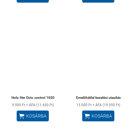
Holz-Her Octo control 1650
Emelőhátfal kezelési utasítás
9 000 Ft + ÁFA (11 430 Ft)
15 000 Ft + ÁFA (19 050 Ft)


KOSÁRBA
KOSÁRBA