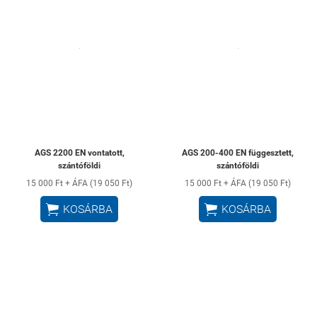
AGS 2200 EN vontatott,
AGS 200-400 EN függesztett,
szántóföldi
szántóföldi
15 000 Ft + ÁFA (19 050 Ft)
15 000 Ft + ÁFA (19 050 Ft)


KOSÁRBA
KOSÁRBA