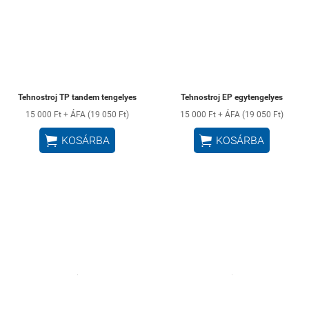
Tehnostroj TP tandem tengelyes
Tehnostroj EP egytengelyes
15 000 Ft + ÁFA (19 050 Ft)
15 000 Ft + ÁFA (19 050 Ft)


KOSÁRBA
KOSÁRBA