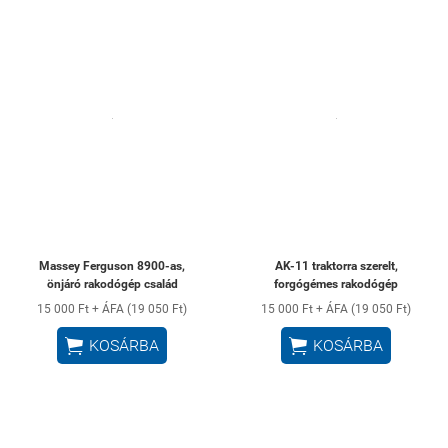
Massey Ferguson 8900-as,
AK-11 traktorra szerelt,
önjáró rakodógép család
forgógémes rakodógép
15 000 Ft + ÁFA (19 050 Ft)
15 000 Ft + ÁFA (19 050 Ft)


KOSÁRBA
KOSÁRBA