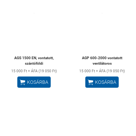
AGS 1500 EN, vontatott,
AGP 600-2000 vontatott
szántóföldi
ventilátoros
15 000 Ft + ÁFA (19 050 Ft)
15 000 Ft + ÁFA (19 050 Ft)


KOSÁRBA
KOSÁRBA