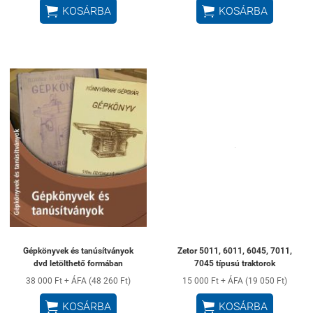


KOSÁRBA
KOSÁRBA
Gépkönyvek és tanúsítványok
Zetor 5011, 6011, 6045, 7011,
dvd letölthető formában
7045 típusú traktorok
38 000 Ft + ÁFA (48 260 Ft)
15 000 Ft + ÁFA (19 050 Ft)


KOSÁRBA
KOSÁRBA