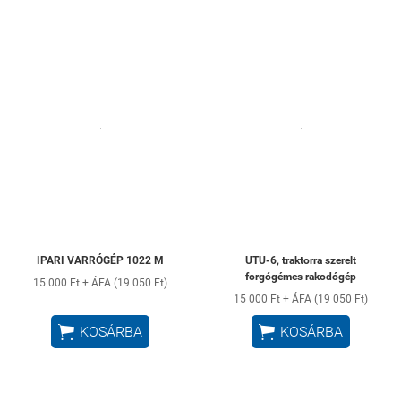
IPARI VARRÓGÉP 1022 M
UTU-6, traktorra szerelt
forgógémes rakodógép
15 000 Ft + ÁFA (19 050 Ft)
15 000 Ft + ÁFA (19 050 Ft)


KOSÁRBA
KOSÁRBA