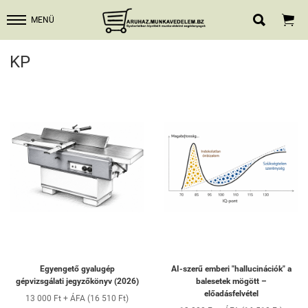


MENÜ
KP
Egyengető gyalugép
AI-szerű emberi "hallucinációk" a
gépvizsgálati jegyzőkönyv (2026)
balesetek mögött –
előadásfelvétel
13 000 Ft + ÁFA (16 510 Ft)