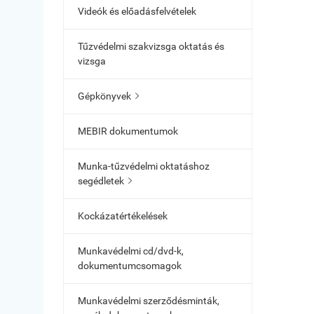
Videók és előadásfelvételek
Tűzvédelmi szakvizsga oktatás és
vizsga
Gépkönyvek

MEBIR dokumentumok
Munka-tűzvédelmi oktatáshoz
segédletek

Kockázatértékelések
Munkavédelmi cd/dvd-k,
dokumentumcsomagok
Munkavédelmi szerződésminták,