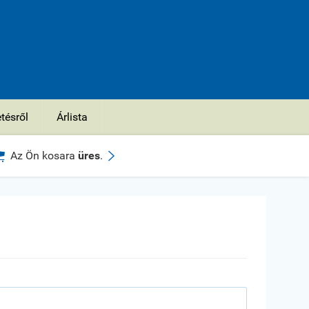
etésről
Árlista


Az Ön kosara
üres
.