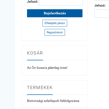
Jelszó:
Jelszó:
Bejelentkezés
Elfelejtett jelszó
Regisztráció
KOSÁR
Az Ön kosara jelenleg üres!
TERMÉKEK
Biztonsági adatlapok feldolgozása