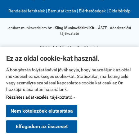
Rendelési feltételek
|
Bemutatkozás
|
Elérhetőségek
|
Oldaltérkép
aruhaz.munkavedelem.bz -
Kling Munkavédelmi Kft.
-
ÁSZF
-
Adatkezelési
tájékoztató
Webáruház készítés
a StartÜzlettel.
Ez az oldal cookie-kat használ.
A böngészés folytatásával jóváhagyja, hogy használjunk az oldal
működéséhez szükséges cookie-kat. Statisztikai, marketing célú
vagy személyre szabással kapcsolatos cookie-kat csak az Ön
hozzájárulása után használunk.
Részletes adatkezelési tájékoztató »
Nem kötelezőek elutasítása
Elfogadom az összeset