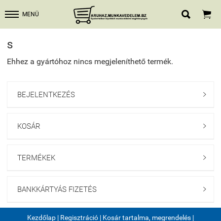


MENÜ
s
Ehhez a gyártóhoz nincs megjeleníthető termék.
BEJELENTKEZÉS

KOSÁR

TERMÉKEK

BANKKÁRTYÁS FIZETÉS

Kezdőlap
|
Regisztráció
|
Kosár tartalma, megrendelés
|